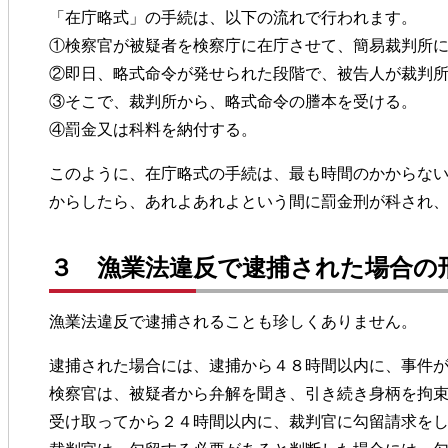
「在庁略式」の手続は、以下の流れで行われます。
①検察官が被疑者を検察庁に在庁させて、簡易裁判所に
②即日、略式命令が発せられた段階で、被告人が裁判
③そこで、裁判所から、略式命令の謄本を受ける。
④罰金又は科料を納付する。
このように、在庁略式の手続は、最も時間のかからな
からしたら、あれよあれよという間に罰金刑が科され
３ 漁業法違反で逮捕された場合の
漁業法違反で逮捕されることも珍しくありません。
逮捕された場合には、逮捕から４８時間以内に、事件
検察官は、被疑者から弁解を聞き、引き続き身柄を拘
受け取ってから２４時間以内に、裁判官に勾留請求を