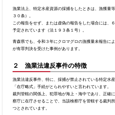
漁業法上、特定水産資源の採捕をしたときは、漁獲量
３０条）。
この報告をせず、または虚偽の報告をした場合には、
予定されています（法１９３条１号）。
青森県でも、令和３年にクロマグロの漁獲量未報告に
が有罪判決を受けた事例があります。
２ 漁業法違反事件の特徴
漁業法違反事件、特に、採捕が禁止されている特定水
「在庁略式」手続がとられやすいと言われています。
裁判管轄の関係上、犯罪地が海上・海中であり、正確
察庁に在庁させることで、当該検察庁を管轄する裁判
つとされています。