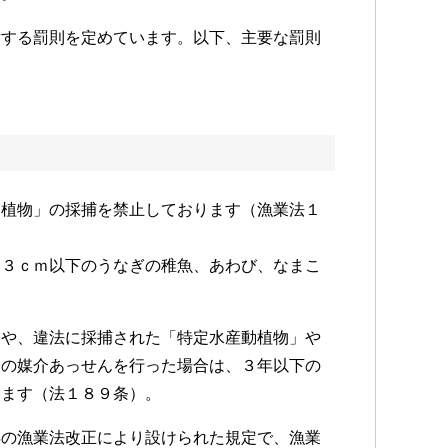
対する罰則を定めています。以下、主要な罰則
動植物」の採捕を禁止しております（漁業法１
１３ｃｍ以下のうなぎの稚魚、あわび、なまこ
合や、違法に採捕された「特定水産動植物」や
分の媒介あっせんを行った場合は、３年以下の
います（法１８９条）。
年の漁業法改正により設けられた規定で、漁業