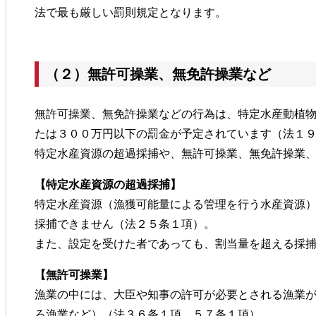
法で最も厳しい罰則規定となります。
（２）無許可操業、無免許操業など
無許可操業、無免許操業などの行為は、特定水産動植
たは３００万円以下の罰金が予定されています（法１
特定水産資源の超過採捕や、無許可操業、無免許操業
【特定水産資源の超過採捕】
特定水産資源（漁獲可能量による管理を行う水産資源
採捕できません（法２５条１項）。
また、設定を受けた者であっても、割当量を超える採
【無許可操業】
漁業の中には、大臣や知事の許可が必要とされる漁業
ろ漁業など）（法３６条１項、５７条１項）。