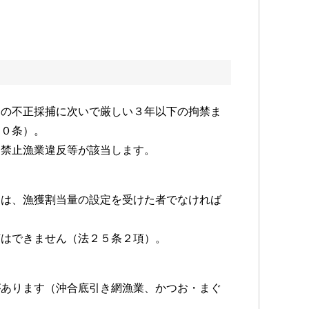
物の不正採捕に次いで厳しい３年以下の拘禁ま
９０条）。
、禁止漁業違反等が該当します。
）は、漁獲割当量の設定を受けた者でなければ
捕はできません（法２５条２項）。
があります（沖合底引き網漁業、かつお・まぐ