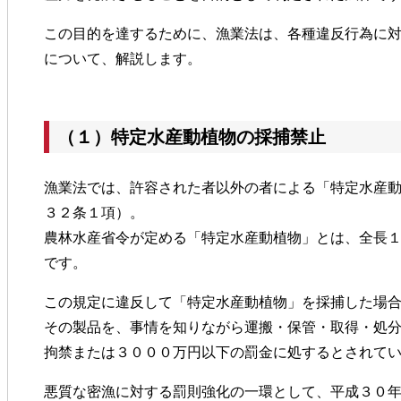
この目的を達するために、漁業法は、各種違反行為に
について、解説します。
（１）特定水産動植物の採捕禁止
漁業法では、許容された者以外の者による「特定水産
３２条１項）。
農林水産省令が定める「特定水産動植物」とは、全長
です。
この規定に違反して「特定水産動植物」を採捕した場
その製品を、事情を知りながら運搬・保管・取得・処
拘禁または３０００万円以下の罰金に処するとされて
悪質な密漁に対する罰則強化の一環として、平成３０