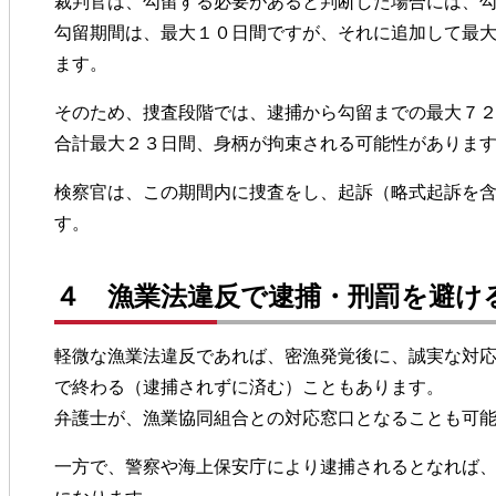
裁判官は、勾留する必要があると判断した場合には、
勾留期間は、最大１０日間ですが、それに追加して最
ます。
そのため、捜査段階では、逮捕から勾留までの最大７
合計最大２３日間、身柄が拘束される可能性がありま
検察官は、この期間内に捜査をし、起訴（略式起訴を
す。
４ 漁業法違反で逮捕・刑罰を避け
軽微な漁業法違反であれば、密漁発覚後に、誠実な対
で終わる（逮捕されずに済む）こともあります。
弁護士が、漁業協同組合との対応窓口となることも可
一方で、警察や海上保安庁により逮捕されるとなれば