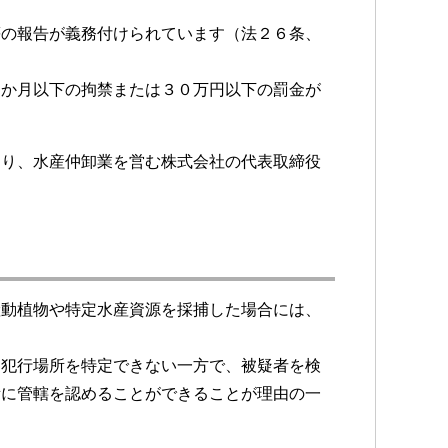
等の報告が義務付けられています（法２６条、
６か月以下の拘禁または３０万円以下の罰金が
より、水産仲卸業を営む株式会社の代表取締役
産動植物や特定水産資源を採捕した場合には、
に犯行場所を特定できない一方で、被疑者を検
所に管轄を認めることができることが理由の一